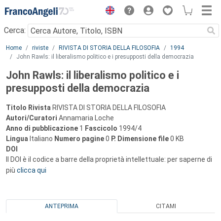
Menu
Cerca:
Main content
Home
riviste
RIVISTA DI STORIA DELLA FILOSOFIA
1994
John Rawls: il liberalismo politico e i presupposti della democrazia
John Rawls: il liberalismo politico e i
presupposti della democrazia
Titolo Rivista
RIVISTA DI STORIA DELLA FILOSOFIA
Autori/Curatori
Annamaria Loche
Anno di pubblicazione
1
Fascicolo
1994/4
Lingua
Italiano
Numero pagine
0
P.
Dimensione file
0 KB
DOI
Il DOI è il codice a barre della proprietà intellettuale: per saperne di
più
clicca qui
ANTEPRIMA
CITAMI