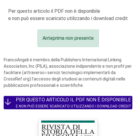
Per questo articolo il PDF non è disponibile
e non può essere scaricato utilizzando i download credit
Anteprima non presente
FrancoAngeli è membro della Publishers International Linking
Association, Inc (PILA), associazione indipendente e non profit per
facilitare (attraverso i servizi tecnologici implementati da
CrossRef.org) l’accesso degli studiosi ai contenuti digitali nelle
pubblicazioni professionali e scientifiche.
PER QUESTO ARTICOLO IL PDF NON È DISPONIBILE
E NON PUÒ ESSERE SCARICATO UTILIZZANDO I DOWNLOAD CREDIT