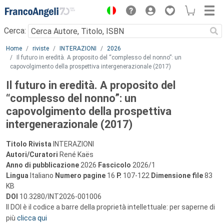
Menu
Cerca:
Main content
Home
riviste
INTERAZIONI
2026
Il futuro in eredità. A proposito del “complesso del nonno”: un
capovolgimento della prospettiva intergenerazionale (2017)
Il futuro in eredità. A proposito del
“complesso del nonno”: un
capovolgimento della prospettiva
intergenerazionale (2017)
Titolo Rivista
INTERAZIONI
Autori/Curatori
René Kaës
Anno di pubblicazione
2026
Fascicolo
2026/1
Lingua
Italiano
Numero pagine
16
P.
107-122
Dimensione file
83
KB
DOI
10.3280/INT2026-001006
Il DOI è il codice a barre della proprietà intellettuale: per saperne di
più
clicca qui