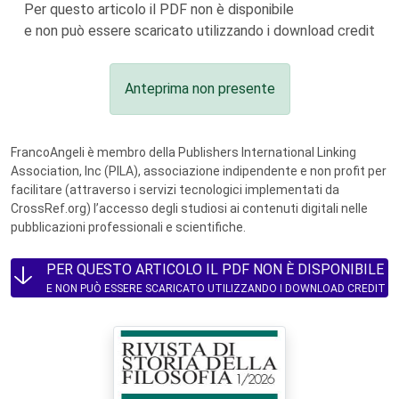
Per questo articolo il PDF non è disponibile
e non può essere scaricato utilizzando i download credit
Anteprima non presente
FrancoAngeli è membro della Publishers International Linking
Association, Inc (PILA), associazione indipendente e non profit per
facilitare (attraverso i servizi tecnologici implementati da
CrossRef.org) l’accesso degli studiosi ai contenuti digitali nelle
pubblicazioni professionali e scientifiche.
PER QUESTO ARTICOLO IL PDF NON È DISPONIBILE
E NON PUÒ ESSERE SCARICATO UTILIZZANDO I DOWNLOAD CREDIT