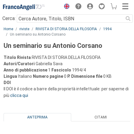
Menu
Cerca:
Main content
Home
riviste
RIVISTA DI STORIA DELLA FILOSOFIA
1994
Un seminario su Antonio Corsano
Un seminario su Antonio Corsano
Titolo Rivista
RIVISTA DI STORIA DELLA FILOSOFIA
Autori/Curatori
Gabriella Sava
Anno di pubblicazione
1
Fascicolo
1994/4
Lingua
Italiano
Numero pagine
0
P.
Dimensione file
0 KB
DOI
Il DOI è il codice a barre della proprietà intellettuale: per saperne di
più
clicca qui
ANTEPRIMA
CITAMI