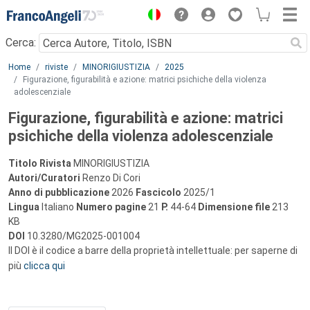
Menu
Cerca:
Main content
Home
riviste
MINORIGIUSTIZIA
2025
Figurazione, figurabilità e azione: matrici psichiche della violenza
adolescenziale
Figurazione, figurabilità e azione: matrici
psichiche della violenza adolescenziale
Titolo Rivista
MINORIGIUSTIZIA
Autori/Curatori
Renzo Di Cori
Anno di pubblicazione
2026
Fascicolo
2025/1
Lingua
Italiano
Numero pagine
21
P.
44-64
Dimensione file
213
KB
DOI
10.3280/MG2025-001004
Il DOI è il codice a barre della proprietà intellettuale: per saperne di
più
clicca qui