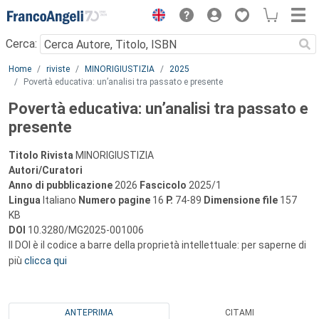
Menu
Cerca:
Main content
Home
riviste
MINORIGIUSTIZIA
2025
Povertà educativa: un’analisi tra passato e presente
Povertà educativa: un’analisi tra passato e
presente
Titolo Rivista
MINORIGIUSTIZIA
Autori/Curatori
Anno di pubblicazione
2026
Fascicolo
2025/1
Lingua
Italiano
Numero pagine
16
P.
74-89
Dimensione file
157
KB
DOI
10.3280/MG2025-001006
Il DOI è il codice a barre della proprietà intellettuale: per saperne di
più
clicca qui
ANTEPRIMA
CITAMI