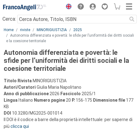
Menu
Cerca:
Main content
Home
riviste
MINORIGIUSTIZIA
2025
Autonomia differenziata e povertà: le sfide per l’uniformità dei diritti sociali
e la coesione territoriale
Autonomia differenziata e povertà: le
sfide per l’uniformità dei diritti sociali e la
coesione territoriale
Titolo Rivista
MINORIGIUSTIZIA
Autori/Curatori
Giulia Maria Napolitano
Anno di pubblicazione
2026
Fascicolo
2025/1
Lingua
Italiano
Numero pagine
20
P.
156-175
Dimensione file
177
KB
DOI
10.3280/MG2025-001014
Il DOI è il codice a barre della proprietà intellettuale: per saperne di
più
clicca qui