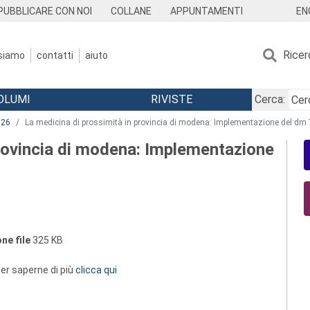
EN
PUBBLICARE CON NOI
COLLANE
APPUNTAMENTI
Ricer
 siamo
contatti
aiuto
OLUMI
RIVISTE
Cerca:
026
La medicina di prossimità in provincia di modena: Implementazione del dm 7
provincia di modena: Implementazione
ne file
325 KB
 per saperne di più
clicca qui