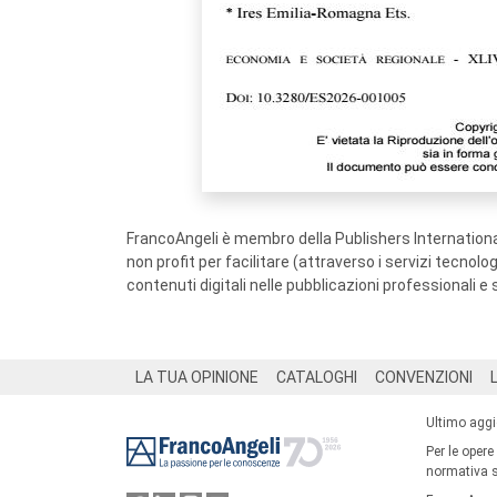
FrancoAngeli è membro della Publishers International
non profit per facilitare (attraverso i servizi tecnol
contenuti digitali nelle pubblicazioni professionali e 
Footer
LA TUA OPINIONE
CATALOGHI
CONVENZIONI
Ultimo agg
Per le opere
normativa su