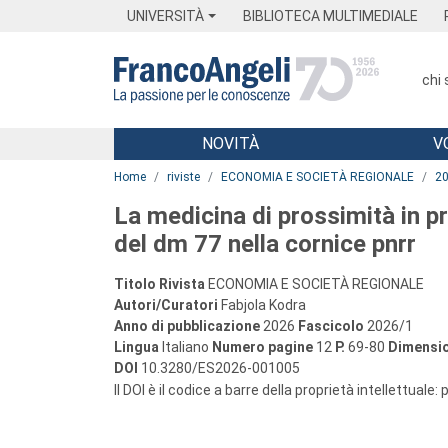
Menu
Main content
Footer
Menu
UNIVERSITÀ
BIBLIOTECA MULTIMEDIALE
chi
NOVITÀ
V
Main content
Home
riviste
ECONOMIA E SOCIETÀ REGIONALE
2
La medicina di prossimità in 
del dm 77 nella cornice pnrr
Titolo Rivista
ECONOMIA E SOCIETÀ REGIONALE
Autori/Curatori
Fabjola Kodra
Anno di pubblicazione
2026
Fascicolo
2026/1
Lingua
Italiano
Numero pagine
12
P.
69-80
Dimensio
DOI
10.3280/ES2026-001005
Il DOI è il codice a barre della proprietà intellettuale: