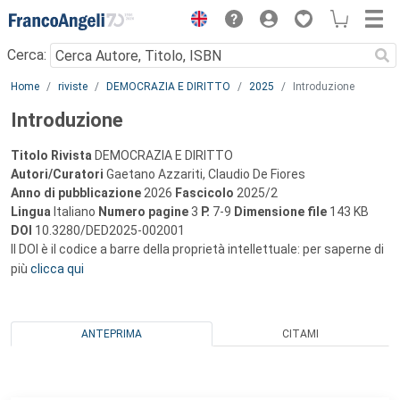
Menu
Cerca:
Main content
Home
riviste
DEMOCRAZIA E DIRITTO
2025
Introduzione
Introduzione
Titolo Rivista
DEMOCRAZIA E DIRITTO
Autori/Curatori
Gaetano Azzariti, Claudio De Fiores
Anno di pubblicazione
2026
Fascicolo
2025/2
Lingua
Italiano
Numero pagine
3
P.
7-9
Dimensione file
143 KB
DOI
10.3280/DED2025-002001
Il DOI è il codice a barre della proprietà intellettuale: per saperne di
più
clicca qui
ANTEPRIMA
CITAMI