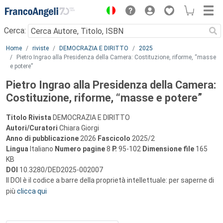
Menu
Cerca:
Main content
Home
riviste
DEMOCRAZIA E DIRITTO
2025
Pietro Ingrao alla Presidenza della Camera: Costituzione, riforme, “masse
e potere”
Pietro Ingrao alla Presidenza della Camera:
Costituzione, riforme, “masse e potere”
Titolo Rivista
DEMOCRAZIA E DIRITTO
Autori/Curatori
Chiara Giorgi
Anno di pubblicazione
2026
Fascicolo
2025/2
Lingua
Italiano
Numero pagine
8
P.
95-102
Dimensione file
165
KB
DOI
10.3280/DED2025-002007
Il DOI è il codice a barre della proprietà intellettuale: per saperne di
più
clicca qui