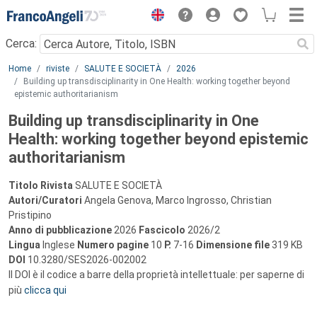
Menu
Cerca:
Main content
Home
riviste
SALUTE E SOCIETÀ
2026
Building up transdisciplinarity in One Health: working together beyond
epistemic authoritarianism
Building up transdisciplinarity in One
Health: working together beyond epistemic
authoritarianism
Titolo Rivista
SALUTE E SOCIETÀ
Autori/Curatori
Angela Genova, Marco Ingrosso, Christian
Pristipino
Anno di pubblicazione
2026
Fascicolo
2026/2
Lingua
Inglese
Numero pagine
10
P.
7-16
Dimensione file
319 KB
DOI
10.3280/SES2026-002002
Il DOI è il codice a barre della proprietà intellettuale: per saperne di
più
clicca qui