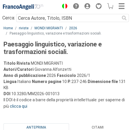
Menu
Cerca:
Main content
Home
riviste
MONDI MIGRANTI
2026
Paesaggio linguistico, variazione e trasformazioni sociali.
Paesaggio linguistico, variazione e
trasformazioni sociali.
Titolo Rivista
MONDI MIGRANTI
Autori/Curatori
Giovanna Alfonzetti
Anno di pubblicazione
2026
Fascicolo
2026/1
Lingua
Italiano
Numero pagine
10
P.
237-246
Dimensione file
131
KB
DOI
10.3280/MM2026-001013
Il DOI è il codice a barre della proprietà intellettuale: per saperne di
più
clicca qui
ANTEPRIMA
CITAMI