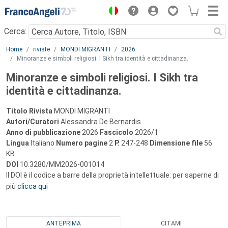
Menu
Cerca:
Main content
Home
riviste
MONDI MIGRANTI
2026
Minoranze e simboli religiosi. I Sikh tra identità e cittadinanza.
Minoranze e simboli religiosi. I Sikh tra
identità e cittadinanza.
Titolo Rivista
MONDI MIGRANTI
Autori/Curatori
Alessandra De Bernardis
Anno di pubblicazione
2026
Fascicolo
2026/1
Lingua
Italiano
Numero pagine
2
P.
247-248
Dimensione file
56
KB
DOI
10.3280/MM2026-001014
Il DOI è il codice a barre della proprietà intellettuale: per saperne di
più
clicca qui
ANTEPRIMA
CITAMI