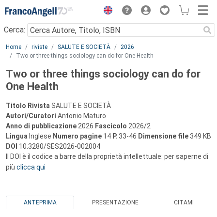
Menu
Cerca:
Main content
Home
riviste
SALUTE E SOCIETÀ
2026
Two or three things sociology can do for One Health
Two or three things sociology can do for
One Health
Titolo Rivista
SALUTE E SOCIETÀ
Autori/Curatori
Antonio Maturo
Anno di pubblicazione
2026
Fascicolo
2026/2
Lingua
Inglese
Numero pagine
14
P.
33-46
Dimensione file
349 KB
DOI
10.3280/SES2026-002004
Il DOI è il codice a barre della proprietà intellettuale: per saperne di
più
clicca qui
ANTEPRIMA
PRESENTAZIONE
CITAMI