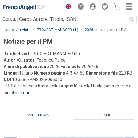
Menu
Cerca:
Main content
Home
riviste
PROJECT MANAGER (IL)
2026
Notizie per il PM
Notizie per il PM
Titolo Rivista
PROJECT MANAGER (IL)
Autori/Curatori
Federica Polce
Anno di pubblicazione
2026
Fascicolo
2026/66
Lingua
Italiano
Numero pagine
4
P.
47-50
Dimensione file
228 KB
DOI
10.3280/PM2026-066010
Il DOI è il codice a barre della proprietà intellettuale: per saperne di
più
clicca qui
ANTEPRIMA
CITAMI