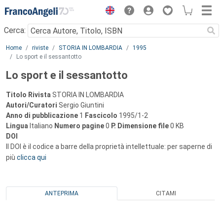
Menu
Cerca:
Main content
Home
riviste
STORIA IN LOMBARDIA
1995
Lo sport e il sessantotto
Lo sport e il sessantotto
Titolo Rivista
STORIA IN LOMBARDIA
Autori/Curatori
Sergio Giuntini
Anno di pubblicazione
1
Fascicolo
1995/1-2
Lingua
Italiano
Numero pagine
0
P.
Dimensione file
0 KB
DOI
Il DOI è il codice a barre della proprietà intellettuale: per saperne di
più
clicca qui
ANTEPRIMA
CITAMI