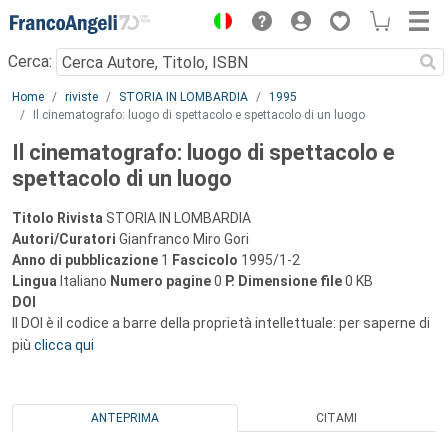
Menu
Cerca:
Main content
Home
riviste
STORIA IN LOMBARDIA
1995
Il cinematografo: luogo di spettacolo e spettacolo di un luogo
Il cinematografo: luogo di spettacolo e
spettacolo di un luogo
Titolo Rivista
STORIA IN LOMBARDIA
Autori/Curatori
Gianfranco Miro Gori
Anno di pubblicazione
1
Fascicolo
1995/1-2
Lingua
Italiano
Numero pagine
0
P.
Dimensione file
0 KB
DOI
Il DOI è il codice a barre della proprietà intellettuale: per saperne di
più
clicca qui
ANTEPRIMA
CITAMI