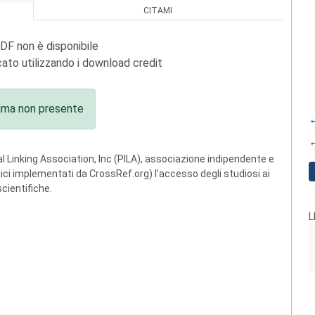
CITAMI
PDF non è disponibile
ato utilizzando i download credit
ima non presente
←
←
 Linking Association, Inc (PILA), associazione indipendente e
ogici implementati da CrossRef.org) l’accesso degli studiosi ai
scientifiche.
L