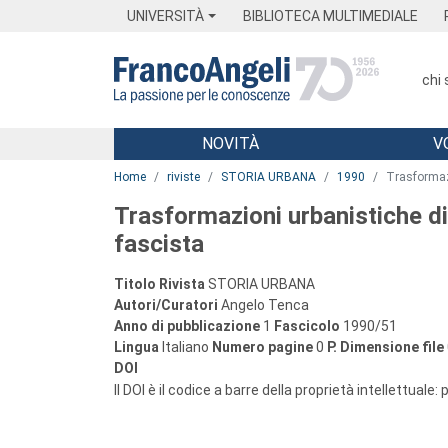
Menu
Main content
Footer
Menu
UNIVERSITÀ
BIBLIOTECA MULTIMEDIALE
chi
NOVITÀ
V
Main content
Home
riviste
STORIA URBANA
1990
Trasformazi
Trasformazioni urbanistiche di
fascista
Titolo Rivista
STORIA URBANA
Autori/Curatori
Angelo Tenca
Anno di pubblicazione
1
Fascicolo
1990/51
Lingua
Italiano
Numero pagine
0
P.
Dimensione file
DOI
Il DOI è il codice a barre della proprietà intellettuale: