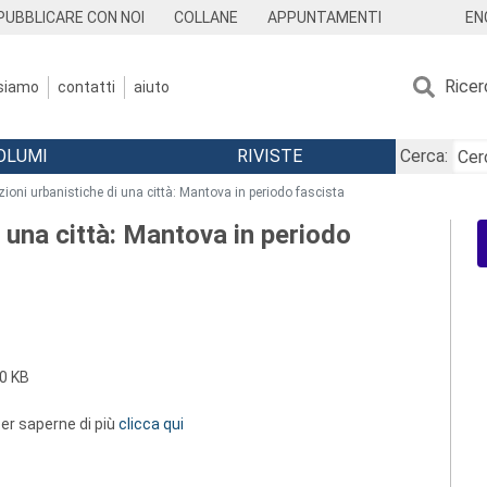
EN
PUBBLICARE CON NOI
COLLANE
APPUNTAMENTI
Ricer
 siamo
contatti
aiuto
OLUMI
RIVISTE
Cerca:
oni urbanistiche di una città: Mantova in periodo fascista
 una città: Mantova in periodo
0 KB
 per saperne di più
clicca qui