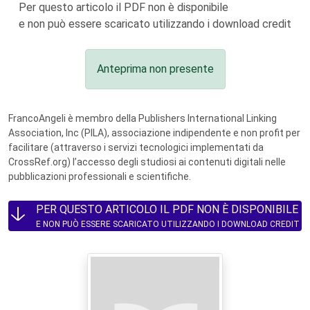
Per questo articolo il PDF non è disponibile
e non può essere scaricato utilizzando i download credit
Anteprima non presente
FrancoAngeli è membro della Publishers International Linking
Association, Inc (PILA), associazione indipendente e non profit per
facilitare (attraverso i servizi tecnologici implementati da
CrossRef.org) l’accesso degli studiosi ai contenuti digitali nelle
pubblicazioni professionali e scientifiche.
PER QUESTO ARTICOLO IL PDF NON È DISPONIBILE
E NON PUÒ ESSERE SCARICATO UTILIZZANDO I DOWNLOAD CREDIT