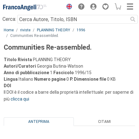
Menu
Cerca:
Main content
Home
riviste
PLANNING THEORY
1996
Communities Re-assembled.
Communities Re-assembled.
Titolo Rivista
PLANNING THEORY
Autori/Curatori
Georgia Butina-Watson
Anno di pubblicazione
1
Fascicolo
1996/15
Lingua
Italiano
Numero pagine
0
P.
Dimensione file
0 KB
DOI
Il DOI è il codice a barre della proprietà intellettuale: per saperne di
più
clicca qui
ANTEPRIMA
CITAMI