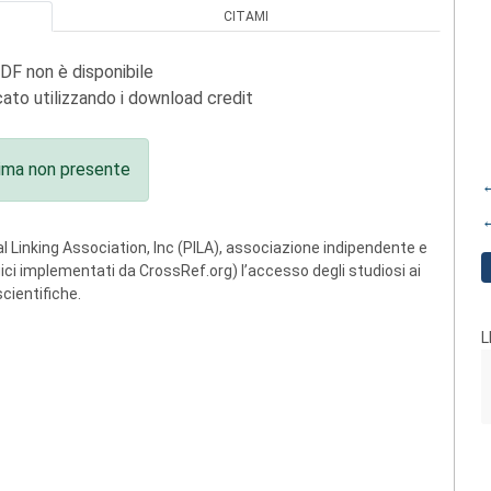
CITAMI
PDF non è disponibile
ato utilizzando i download credit
ima non presente
←
←
 Linking Association, Inc (PILA), associazione indipendente e
ogici implementati da CrossRef.org) l’accesso degli studiosi ai
scientifiche.
L