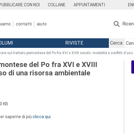
EN
PUBBLICARE CON NOI
COLLANE
APPUNTAMENTI
Ricer
 siamo
contatti
aiuto
OLUMI
RIVISTE
Cerca:
one sul trattato piemontese del Po fra XVI e XVIII secolo: modalità e conflitti d'uso
emontese del Po fra XVI e XVIII
uso di una risorsa ambientale
0 KB
 per saperne di più
clicca qui