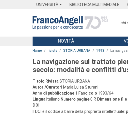
Menu
Main content
Footer
Menu
UNIVERSITÀ
BIBLIOTECA MULTIMEDIALE
chi
NOVITÀ
V
Main content
Home
riviste
STORIA URBANA
1993
La navigazi
La navigazione sul trattato pi
secolo: modalità e conflitti d'
Titolo Rivista
STORIA URBANA
Autori/Curatori
Maria Luisa Sturani
Anno di pubblicazione
1
Fascicolo
1993/64
Lingua
Italiano
Numero pagine
0
P.
Dimensione file
DOI
Il DOI è il codice a barre della proprietà intellettuale: