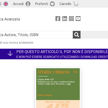
G
Accedi
Preferiti
Carrello
ca Avanzata
 di una risorsa ambientale
PER QUESTO ARTICOLO IL PDF NON È DISPONIBILE
E NON PUÒ ESSERE SCARICATO UTILIZZANDO I DOWNLOAD CREDI