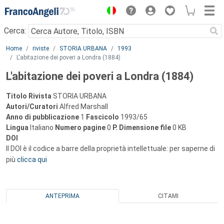
Menu
Cerca:
Main content
Home
riviste
STORIA URBANA
1993
L'abitazione dei poveri a Londra (1884)
L'abitazione dei poveri a Londra (1884)
Titolo Rivista
STORIA URBANA
Autori/Curatori
Alfred Marshall
Anno di pubblicazione
1
Fascicolo
1993/65
Lingua
Italiano
Numero pagine
0
P.
Dimensione file
0 KB
DOI
Il DOI è il codice a barre della proprietà intellettuale: per saperne di
più
clicca qui
ANTEPRIMA
CITAMI