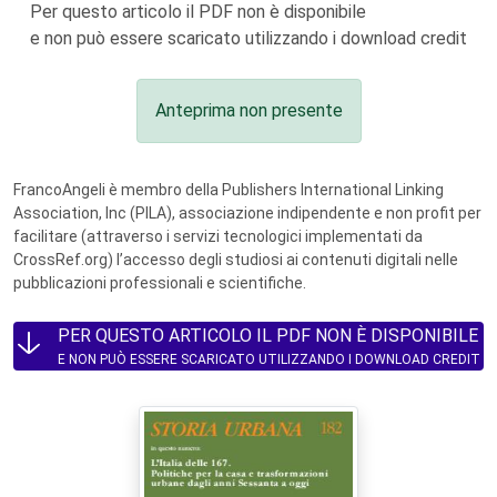
Per questo articolo il PDF non è disponibile
e non può essere scaricato utilizzando i download credit
Anteprima non presente
FrancoAngeli è membro della Publishers International Linking
Association, Inc (PILA), associazione indipendente e non profit per
facilitare (attraverso i servizi tecnologici implementati da
CrossRef.org) l’accesso degli studiosi ai contenuti digitali nelle
pubblicazioni professionali e scientifiche.
PER QUESTO ARTICOLO IL PDF NON È DISPONIBILE
E NON PUÒ ESSERE SCARICATO UTILIZZANDO I DOWNLOAD CREDIT