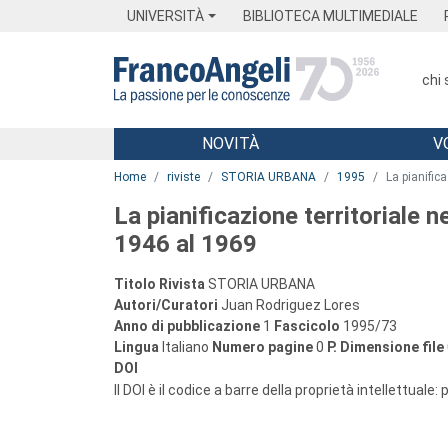
Menu
Main content
Footer
Menu
UNIVERSITÀ
BIBLIOTECA MULTIMEDIALE
chi
NOVITÀ
V
Main content
Home
riviste
STORIA URBANA
1995
La pianific
La pianificazione territoriale 
1946 al 1969
Titolo Rivista
STORIA URBANA
Autori/Curatori
Juan Rodriguez Lores
Anno di pubblicazione
1
Fascicolo
1995/73
Lingua
Italiano
Numero pagine
0
P.
Dimensione file
DOI
Il DOI è il codice a barre della proprietà intellettuale: