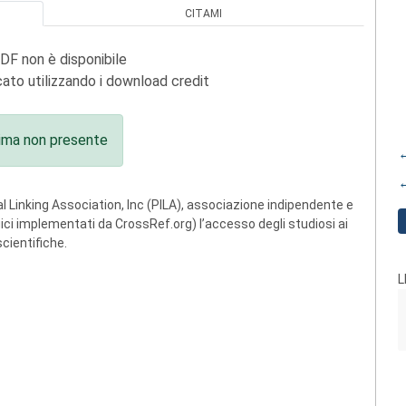
CITAMI
PDF non è disponibile
ato utilizzando i download credit
ima non presente
←
←
 Linking Association, Inc (PILA), associazione indipendente e
ogici implementati da CrossRef.org) l’accesso degli studiosi ai
scientifiche.
L