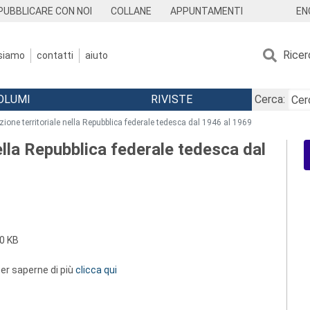
EN
PUBBLICARE CON NOI
COLLANE
APPUNTAMENTI
Ricer
 siamo
contatti
aiuto
OLUMI
RIVISTE
Cerca:
azione territoriale nella Repubblica federale tedesca dal 1946 al 1969
nella Repubblica federale tedesca dal
0 KB
 per saperne di più
clicca qui