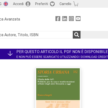
G
Accedi
Preferiti
Carrello
ca Avanzata
PER QUESTO ARTICOLO IL PDF NON È DISPONIBILE
E NON PUÒ ESSERE SCARICATO UTILIZZANDO I DOWNLOAD CREDI