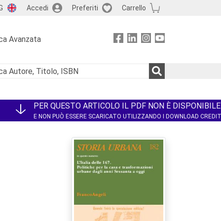
G
Accedi
Preferiti
Carrello
ca Avanzata
PER QUESTO ARTICOLO IL PDF NON È DISPONIBILE
E NON PUÒ ESSERE SCARICATO UTILIZZANDO I DOWNLOAD CREDI