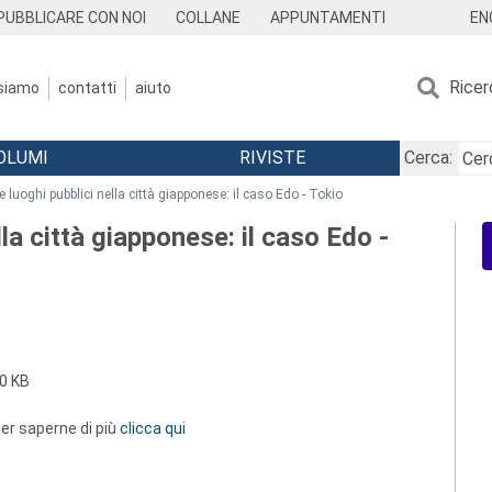
EN
PUBBLICARE CON NOI
COLLANE
APPUNTAMENTI
Ricer
 siamo
contatti
aiuto
OLUMI
RIVISTE
Cerca:
 e luoghi pubblici nella città giapponese: il caso Edo - Tokio
lla città giapponese: il caso Edo -
0 KB
 per saperne di più
clicca qui