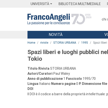
Menu
Main content
Footer
Menu
UNIVERSITÀ
BIBLIOTECA MULTIMEDIALE
chi
NOVITÀ
V
Main content
Home
riviste
STORIA URBANA
1995
Spazi liberi
Spazi liberi e luoghi pubblici ne
Tokio
Titolo Rivista
STORIA URBANA
Autori/Curatori
Paul Waley
Anno di pubblicazione
1
Fascicolo
1995/70
Lingua
Italiano
Numero pagine
0
P.
Dimensione file
DOI
Il DOI è il codice a barre della proprietà intellettuale: