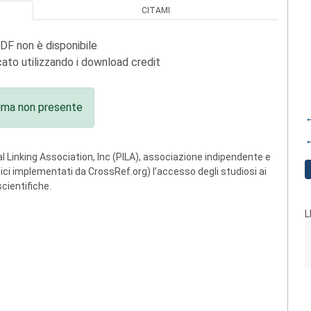
CITAMI
PDF non è disponibile
ato utilizzando i download credit
ima non presente
←
←
 Linking Association, Inc (PILA), associazione indipendente e
ogici implementati da CrossRef.org) l’accesso degli studiosi ai
scientifiche.
L