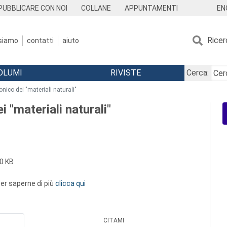
EN
PUBBLICARE CON NOI
COLLANE
APPUNTAMENTI
Ricer
 siamo
contatti
aiuto
OLUMI
RIVISTE
Cerca:
onico dei "materiali naturali"
i "materiali naturali"
0 KB
 per saperne di più
clicca qui
CITAMI