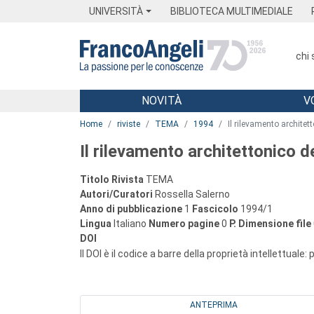
Menu
Main content
Footer
Menu
UNIVERSITÀ
BIBLIOTECA MULTIMEDIALE
chi
NOVITÀ
V
Main content
Home
riviste
TEMA
1994
Il rilevamento architett
Il rilevamento architettonico de
Titolo Rivista
TEMA
Autori/Curatori
Rossella Salerno
Anno di pubblicazione
1
Fascicolo
1994/1
Lingua
Italiano
Numero pagine
0
P.
Dimensione file
DOI
Il DOI è il codice a barre della proprietà intellettuale:
ANTEPRIMA