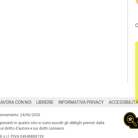
C
LAVORA CON NOI
LIBRERIE
INFORMATIVA PRIVACY
ACCESSIBILIT
iornamento: 24/06/2026
 presenti in questo sito si sono assolti gli obblighi previsti dalla
l diritto d'autore e sui diritti connessi.
i s.r.l. P.IVA 04949880159