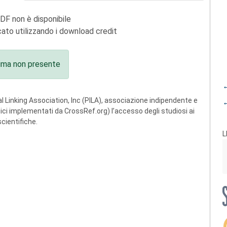
PDF non è disponibile
ato utilizzando i download credit
ima non presente
←
 Linking Association, Inc (PILA), associazione indipendente e
←
ogici implementati da CrossRef.org) l’accesso degli studiosi ai
scientifiche.
L