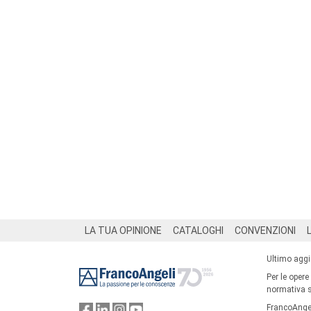
Footer
LA TUA OPINIONE
CATALOGHI
CONVENZIONI
Ultimo agg
Per le opere
normativa su
FrancoAngel