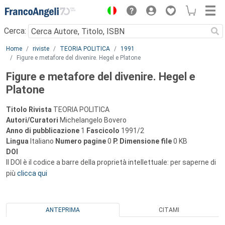
Menu
Cerca:
Main content
Home
riviste
TEORIA POLITICA
1991
Figure e metafore del divenire. Hegel e Platone
Figure e metafore del divenire. Hegel e
Platone
Titolo Rivista
TEORIA POLITICA
Autori/Curatori
Michelangelo Bovero
Anno di pubblicazione
1
Fascicolo
1991/2
Lingua
Italiano
Numero pagine
0
P.
Dimensione file
0 KB
DOI
Il DOI è il codice a barre della proprietà intellettuale: per saperne di
più
clicca qui
ANTEPRIMA
CITAMI