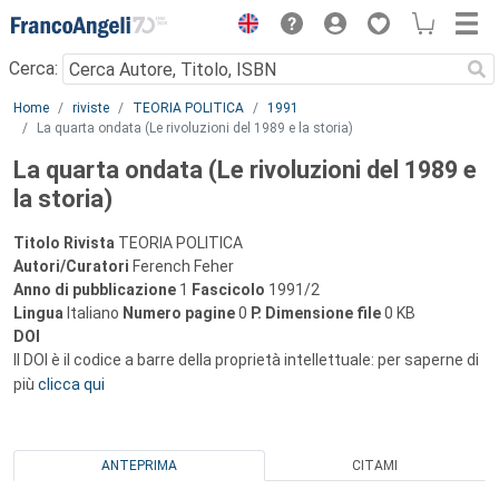
Menu
Cerca:
Main content
Home
riviste
TEORIA POLITICA
1991
La quarta ondata (Le rivoluzioni del 1989 e la storia)
La quarta ondata (Le rivoluzioni del 1989 e
la storia)
Titolo Rivista
TEORIA POLITICA
Autori/Curatori
Ferench Feher
Anno di pubblicazione
1
Fascicolo
1991/2
Lingua
Italiano
Numero pagine
0
P.
Dimensione file
0 KB
DOI
Il DOI è il codice a barre della proprietà intellettuale: per saperne di
più
clicca qui
ANTEPRIMA
CITAMI