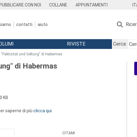
IT
PUBBLICARE CON NOI
COLLANE
APPUNTAMENTI
Rice
 siamo
contatti
aiuto
OLUMI
RIVISTE
Cerca:
 "Faktizitat und Geltung" di Habermas
tung" di Habermas
0 KB
 per saperne di più
clicca qui
CITAMI