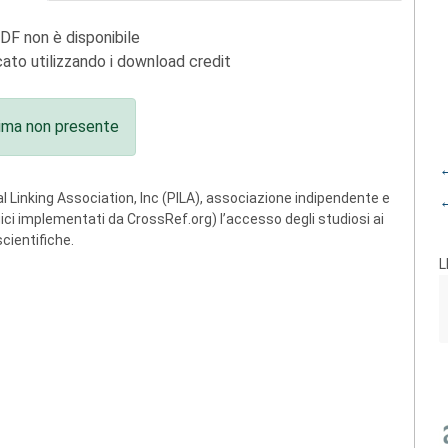
PDF non è disponibile
ato utilizzando i download credit
ima non presente
←
 Linking Association, Inc (PILA), associazione indipendente e
←
ogici implementati da CrossRef.org) l’accesso degli studiosi ai
scientifiche.
L