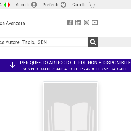
A
Accedi
Preferiti
Carrello
rca Avanzata
PER QUESTO ARTICOLO IL PDF NON È DISPONIBILE
E NON PUÒ ESSERE SCARICATO UTILIZZANDO I DOWNLOAD CREDI