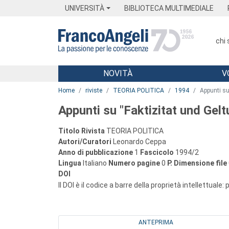
Menu
Main content
Footer
Menu
UNIVERSITÀ
BIBLIOTECA MULTIMEDIALE
chi
NOVITÀ
V
Main content
Home
riviste
TEORIA POLITICA
1994
Appunti su
Appunti su "Faktizitat und Gel
Titolo Rivista
TEORIA POLITICA
Autori/Curatori
Leonardo Ceppa
Anno di pubblicazione
1
Fascicolo
1994/2
Lingua
Italiano
Numero pagine
0
P.
Dimensione file
DOI
Il DOI è il codice a barre della proprietà intellettuale:
ANTEPRIMA