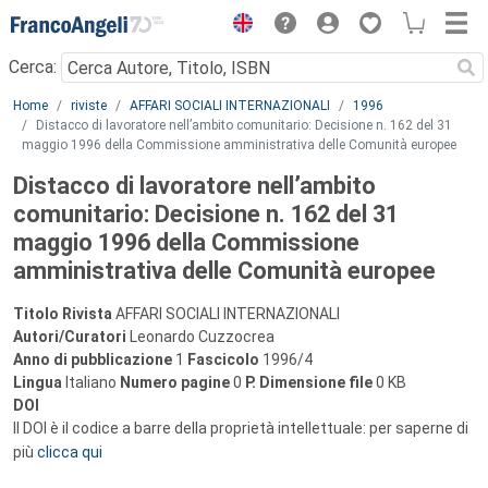
Menu
Cerca:
Main content
Home
riviste
AFFARI SOCIALI INTERNAZIONALI
1996
Distacco di lavoratore nell’ambito comunitario: Decisione n. 162 del 31
maggio 1996 della Commissione amministrativa delle Comunità europee
Distacco di lavoratore nell’ambito
comunitario: Decisione n. 162 del 31
maggio 1996 della Commissione
amministrativa delle Comunità europee
Titolo Rivista
AFFARI SOCIALI INTERNAZIONALI
Autori/Curatori
Leonardo Cuzzocrea
Anno di pubblicazione
1
Fascicolo
1996/4
Lingua
Italiano
Numero pagine
0
P.
Dimensione file
0 KB
DOI
Il DOI è il codice a barre della proprietà intellettuale: per saperne di
più
clicca qui