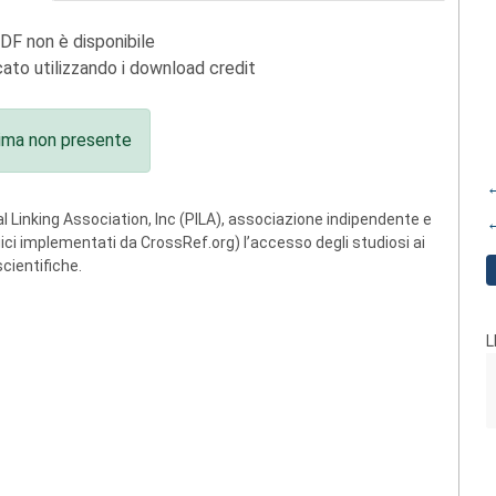
PDF non è disponibile
ato utilizzando i download credit
ima non presente
←
 Linking Association, Inc (PILA), associazione indipendente e
←
ogici implementati da CrossRef.org) l’accesso degli studiosi ai
scientifiche.
L