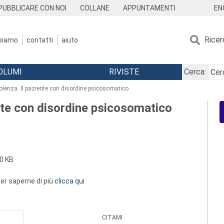
EN
PUBBLICARE CON NOI
COLLANE
APPUNTAMENTI
Ricer
 siamo
contatti
aiuto
OLUMI
RIVISTE
Cerca:
iolenza. Il paziente con disordine psicosomatico
ente con disordine psicosomatico
0 KB
 per saperne di più
clicca qui
CITAMI