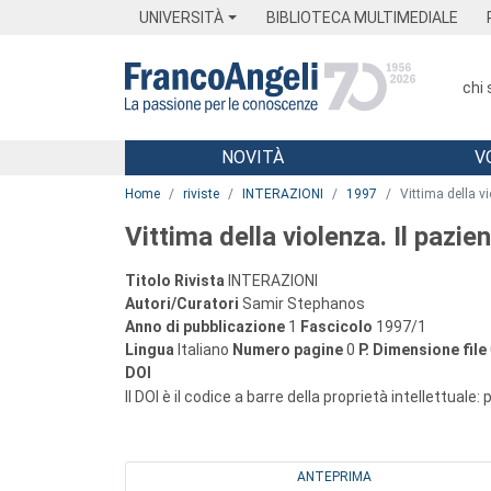
Menu
Main content
Footer
Menu
UNIVERSITÀ
BIBLIOTECA MULTIMEDIALE
chi
NOVITÀ
V
Main content
Home
riviste
INTERAZIONI
1997
Vittima della v
Vittima della violenza. Il pazi
Titolo Rivista
INTERAZIONI
Autori/Curatori
Samir Stephanos
Anno di pubblicazione
1
Fascicolo
1997/1
Lingua
Italiano
Numero pagine
0
P.
Dimensione file
DOI
Il DOI è il codice a barre della proprietà intellettuale:
ANTEPRIMA