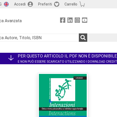
G
Accedi
Preferiti
Carrello
ca Avanzata
PER QUESTO ARTICOLO IL PDF NON È DISPONIBILE
E NON PUÒ ESSERE SCARICATO UTILIZZANDO I DOWNLOAD CREDI