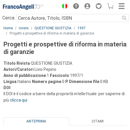
Menu
Cerca:
Main content
Home
riviste
QUESTIONE GIUSTIZIA
1997
Progetti e prospettive di riforma in materia di garanzie
Progetti e prospettive di riforma in materia
di garanzie
Titolo Rivista
QUESTIONE GIUSTIZIA
Autori/Curatori
Livio Pepino
Anno di pubblicazione
1
Fascicolo
1997/1
Lingua
Italiano
Numero pagine
0
P.
Dimensione file
0 KB
DOI
Il DOI è il codice a barre della proprietà intellettuale: per saperne di
più
clicca qui
ANTEPRIMA
CITAMI