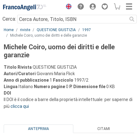
Menu
Cerca:
Main content
Home
riviste
QUESTIONE GIUSTIZIA
1997
Michele Coiro, uomo dei diritti e delle garanzie
Michele Coiro, uomo dei diritti e delle
garanzie
Titolo Rivista
QUESTIONE GIUSTIZIA
Autori/Curatori
Giovanni Maria Flick
Anno di pubblicazione
1
Fascicolo
1997/2
Lingua
Italiano
Numero pagine
0
P.
Dimensione file
0 KB
DOI
Il DOI è il codice a barre della proprietà intellettuale: per saperne di
più
clicca qui
ANTEPRIMA
CITAMI