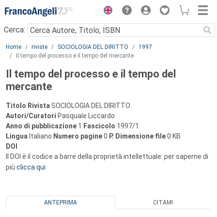
Menu
Cerca:
Main content
Home
riviste
SOCIOLOGIA DEL DIRITTO
1997
Il tempo del processo e il tempo del mercante
Il tempo del processo e il tempo del
mercante
Titolo Rivista
SOCIOLOGIA DEL DIRITTO
Autori/Curatori
Pasquale Liccardo
Anno di pubblicazione
1
Fascicolo
1997/1
Lingua
Italiano
Numero pagine
0
P.
Dimensione file
0 KB
DOI
Il DOI è il codice a barre della proprietà intellettuale: per saperne di
più
clicca qui
ANTEPRIMA
CITAMI