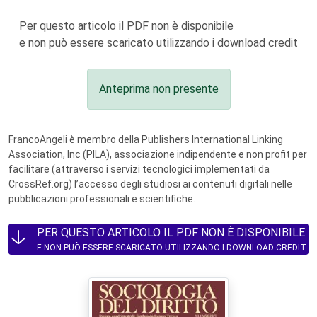
Per questo articolo il PDF non è disponibile
e non può essere scaricato utilizzando i download credit
Anteprima non presente
FrancoAngeli è membro della Publishers International Linking
Association, Inc (PILA), associazione indipendente e non profit per
facilitare (attraverso i servizi tecnologici implementati da
CrossRef.org) l’accesso degli studiosi ai contenuti digitali nelle
pubblicazioni professionali e scientifiche.
PER QUESTO ARTICOLO IL PDF NON È DISPONIBILE
E NON PUÒ ESSERE SCARICATO UTILIZZANDO I DOWNLOAD CREDIT