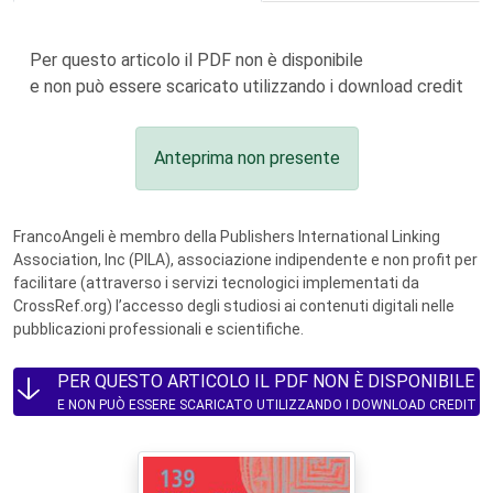
Per questo articolo il PDF non è disponibile
e non può essere scaricato utilizzando i download credit
Anteprima non presente
FrancoAngeli è membro della Publishers International Linking
Association, Inc (PILA), associazione indipendente e non profit per
facilitare (attraverso i servizi tecnologici implementati da
CrossRef.org) l’accesso degli studiosi ai contenuti digitali nelle
pubblicazioni professionali e scientifiche.
PER QUESTO ARTICOLO IL PDF NON È DISPONIBILE
E NON PUÒ ESSERE SCARICATO UTILIZZANDO I DOWNLOAD CREDIT