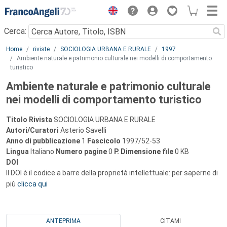
Menu
Cerca:
Main content
Home
riviste
SOCIOLOGIA URBANA E RURALE
1997
Ambiente naturale e patrimonio culturale nei modelli di comportamento
turistico
Ambiente naturale e patrimonio culturale
nei modelli di comportamento turistico
Titolo Rivista
SOCIOLOGIA URBANA E RURALE
Autori/Curatori
Asterio Savelli
Anno di pubblicazione
1
Fascicolo
1997/52-53
Lingua
Italiano
Numero pagine
0
P.
Dimensione file
0 KB
DOI
Il DOI è il codice a barre della proprietà intellettuale: per saperne di
più
clicca qui
ANTEPRIMA
CITAMI