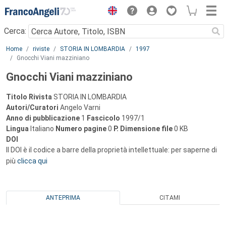
Menu
Cerca:
Main content
Home
riviste
STORIA IN LOMBARDIA
1997
Gnocchi Viani mazziniano
Gnocchi Viani mazziniano
Titolo Rivista
STORIA IN LOMBARDIA
Autori/Curatori
Angelo Varni
Anno di pubblicazione
1
Fascicolo
1997/1
Lingua
Italiano
Numero pagine
0
P.
Dimensione file
0 KB
DOI
Il DOI è il codice a barre della proprietà intellettuale: per saperne di
più
clicca qui
ANTEPRIMA
CITAMI