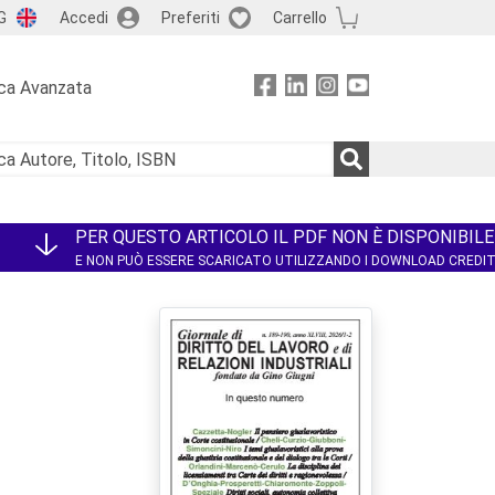
G
Accedi
Preferiti
Carrello
ca Avanzata
PER QUESTO ARTICOLO IL PDF NON È DISPONIBILE
E NON PUÒ ESSERE SCARICATO UTILIZZANDO I DOWNLOAD CREDI