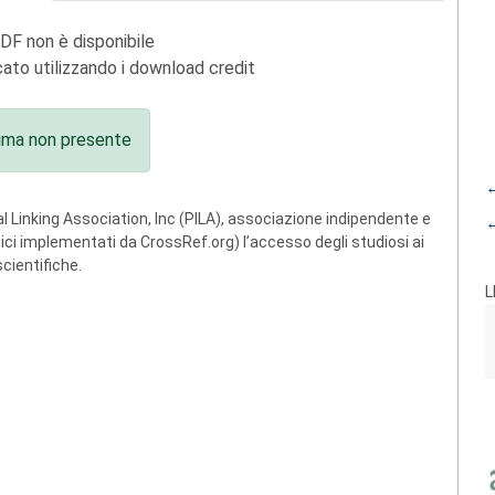
PDF non è disponibile
ato utilizzando i download credit
ima non presente
←
 Linking Association, Inc (PILA), associazione indipendente e
←
ogici implementati da CrossRef.org) l’accesso degli studiosi ai
scientifiche.
L