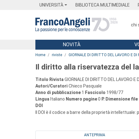
Menu
Main content
Footer
Menu
UNIVERSITÀ
BIBLIOTECA MULTIMEDIALE
chi
NOVITÀ
V
Main content
Home
riviste
GIORNALE DI DIRITTO DEL LAVORO E DI 
Il diritto alla riservatezza del 
Titolo Rivista
GIORNALE DI DIRITTO DEL LAVORO E D
Autori/Curatori
Chieco Pasquale
Anno di pubblicazione
1
Fascicolo
1998/77
Lingua
Italiano
Numero pagine
0
P.
Dimensione file
DOI
Il DOI è il codice a barre della proprietà intellettuale:
ANTEPRIMA