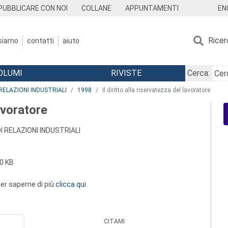
EN
PUBBLICARE CON NOI
COLLANE
APPUNTAMENTI
Ricer
 siamo
contatti
aiuto
OLUMI
RIVISTE
Cerca:
RELAZIONI INDUSTRIALI
1998
Il diritto alla riservatezza del lavoratore
lavoratore
I RELAZIONI INDUSTRIALI
0 KB
 per saperne di più
clicca qui
CITAMI