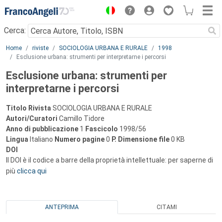
Menu
Cerca:
Main content
Home
riviste
SOCIOLOGIA URBANA E RURALE
1998
Esclusione urbana: strumenti per interpretarne i percorsi
Esclusione urbana: strumenti per
interpretarne i percorsi
Titolo Rivista
SOCIOLOGIA URBANA E RURALE
Autori/Curatori
Camillo Tidore
Anno di pubblicazione
1
Fascicolo
1998/56
Lingua
Italiano
Numero pagine
0
P.
Dimensione file
0 KB
DOI
Il DOI è il codice a barre della proprietà intellettuale: per saperne di
più
clicca qui
ANTEPRIMA
CITAMI