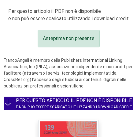
Per questo articolo il PDF non è disponibile
e non può essere scaricato utilizzando i download credit
Anteprima non presente
FrancoAngeli è membro della Publishers International Linking
Association, Inc (PILA), associazione indipendente e non profit per
facilitare (attraverso i servizi tecnologici implementati da
CrossRef.org) l’accesso degli studiosi ai contenuti digitali nelle
pubblicazioni professionali e scientifiche.
PER QUESTO ARTICOLO IL PDF NON È DISPONIBILE
E NON PUÒ ESSERE SCARICATO UTILIZZANDO I DOWNLOAD CREDIT