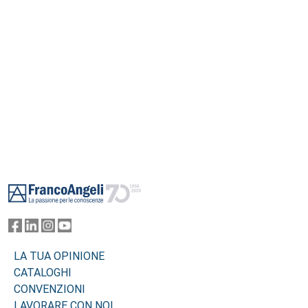
Footer
LA TUA OPINIONE
CATALOGHI
CONVENZIONI
LAVORARE CON NOI