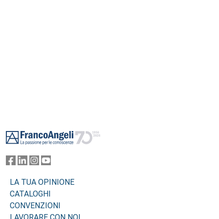
Footer
LA TUA OPINIONE
CATALOGHI
CONVENZIONI
LAVORARE CON NOI