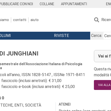
EN
PUBBLICARE CON NOI
COLLANE
APPUNTAMENTI
Ricer
 siamo
contatti
aiuto
OLUMI
RIVISTE
Cerca:
DI JUNGHIANI
Vai ai 
 semestrale dell’Associazione Italiana di Psicologia
ca
Questa riv
icoli all'anno, ISSN 1828-5147 , ISSNe 1971-8411
modalità
fascicolo (inclusi arretrati): € 31,00
VAI ALL
fascicolo e-book (inclusi arretrati): € 25,00
i
0
ATENEI
OTECHE, ENTI, SOCIETÀ