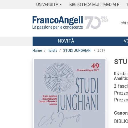
Menu
Main content
Footer
Menu
UNIVERSITÀ
BIBLIOTECA MULTIMEDIALE
chi
NOVITÀ
V
Main content
Home
riviste
STUDI JUNGHIANI
2017
STU
Rivista
Analiti
2 fasc
Prezzo 
Prezzo 
Canon
BIBLI