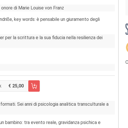
n onore di Marie Louise von Franz
ündriße, key words: è pensabile un giuramento degli
 per la scrittura e la sua fiducia nella resilienza dei
C
k
25,00
CARRELLO FASCICOLO 45/2017
rmati. Sei anni di psicologia analitica transculturale a
un bambino: tra evento reale, gravidanza psichica e