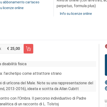
Riviste online (con arretrati, 
 su abbonamento cartaceo
perpetuo, formula plus)
su licenze online
Info su licenze online
k
25,00
CARRELLO FASCICOLO 46/2017
a disabilità fisica
ia: l’archetipo come attrattore strano
ni di un’icona del Male. Note su una rappresentazione del
eland, 2013-2016), ideata e scritta da Allan Cubitt
contro con l’Ombra. Il percorso individuativo di Padre
L
alitica di un racconto di L. Tolstoj