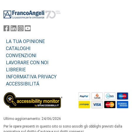
Footer
LA TUA OPINIONE
CATALOGHI
CONVENZIONI
LAVORARE CON NOI
LIBRERIE
INFORMATIVA PRIVACY
ACCESSIBILITÁ
Ultimo aggiornamento: 24/06/2026
Per le opere presenti in questo sito si sono assolti gli obblighi previsti dalla
normativa sul diritto d'autore e sui diritti connessi.