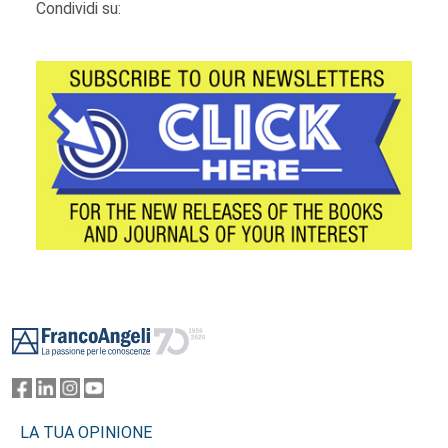
Condividi su:
Footer
LA TUA OPINIONE