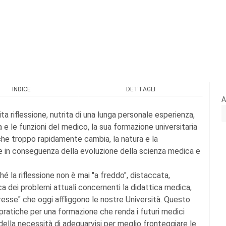
INDICE
DETTAGLI
A
a riflessione, nutrita di una lunga personale esperienza,
a e le funzioni del medico, la sua formazione universitaria
 che troppo rapidamente cambia, la natura e la
e in conseguenza della evoluzione della scienza medica e
é la riflessione non è mai "a freddo", distaccata,
ca dei problemi attuali concernenti la didattica medica,
teresse" che oggi affliggono le nostre Università. Questo
pratiche per una formazione che renda i futuri medici
lla necessità di adeguarvisi per meglio fronteggiare le