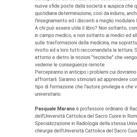
nuove sfide poste dalla società e auspica che 
quotidiana determinazione, così da indurre, anc
l'insegnamento ed i discenti a meglio modulare 
A chi può essere utile il libro? Non soltanto, 
in campo medico, e non soltanto ai medici ed al
sulle trasformazioni della medicina, ma sopratt
rivolto ed a loro tutti raccomandata la lettura. 
attorno e dietro le nozioni "tecniche" che vengo
vederne le conseguenze remote.
Percepiranno in anticipo i problemi cui dovranno
affrontarli. Saranno stimolati ad apprendere co
tipo di formazione che l'autore privilegia e che
universitario.
Pasquale Marano
è professore ordinario di Rad
dell'Università Cattolica del Sacro Cuore in Roma
Specializzazione in Radiologia della stessa Univ
chirurgia dell'Università Cattolica del Sacro C