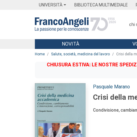
Menu
Main content
Footer
Menu
UNIVERSITÀ
BIBLIOTECA MULTIMEDIALE
chi
NOVITÀ
V
Main content
Home
Salute, società, medicina del lavoro
Crisi della 
CHIUSURA ESTIVA: LE NOSTRE SPEDIZ
Autori:
Pasquale Marano
Crisi della 
Condivisione, cambiam