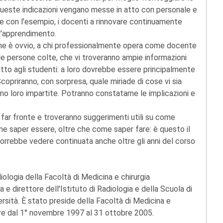
queste indicazioni vengano messe in atto con personale e
he con l'esempio, i docenti a rinnovare continuamente
l'apprendimento.
come è ovvio, a chi professionalmente opera come docente
le persone colte, che vi troveranno ampie informazioni
utto agli studenti: a loro dovrebbe essere principalmente
Scopriranno, con sorpresa, quale miriade di cose vi sia
no loro impartite. Potranno constatarne le implicazioni e
 far fronte e troveranno suggerimenti utili su come
me saper essere, oltre che come saper fare: è questo il
 vorrebbe vedere continuata anche oltre gli anni del corso
iologia della Facoltà di Medicina e chirurgia
 e direttore dell'Istituto di Radiologia e della Scuola di
ersità. È stato preside della Facoltà di Medicina e
uore dal 1° novembre 1997 al 31 ottobre 2005.