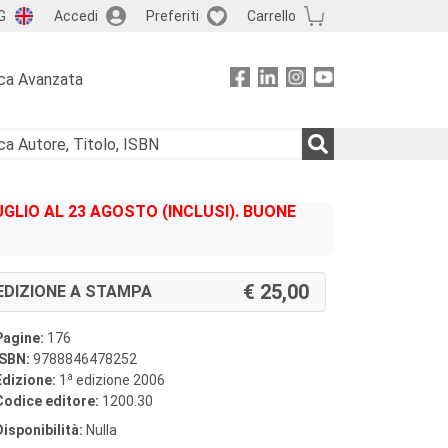
G
Accedi
Preferiti
Carrello
ca Avanzata
GLIO AL 23 AGOSTO (INCLUSI). BUONE
25,00
EDIZIONE A STAMPA
Pagine:
176
ISBN:
9788846478252
a
Edizione:
1
edizione 2006
Codice editore:
1200.30
Disponibilità:
Nulla