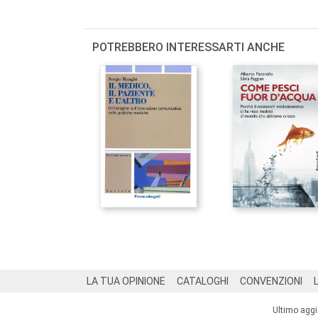
POTREBBERO INTERESSARTI ANCHE
Footer
LA TUA OPINIONE
CATALOGHI
CONVENZIONI
Ultimo agg