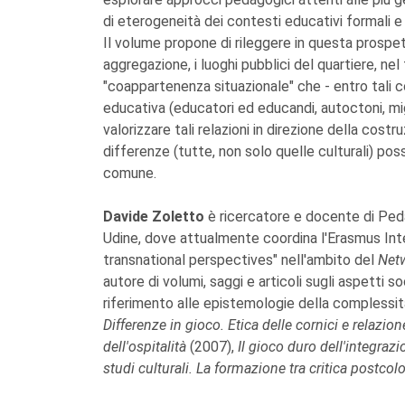
di eterogeneità dei contesti educativi formali e
Il volume propone di rileggere in questa prospettiv
aggregazione, i luoghi pubblici del quartiere, nel 
"coappartenenza situazionale" che - entro tali co
educativa (educatori ed educandi, autoctoni, mig
valorizzare tali relazioni in direzione della costr
differenze (tutte, non solo quelle culturali) po
comune.
Davide Zoletto
è ricercatore e docente di Peda
Udine, dove attualmente coordina l'Erasmus Int
transnational perspectives" nell'ambito del
Netw
autore di volumi, saggi e articoli sugli aspetti so
riferimento alle epistemologie della complessità, 
Differenze in gioco. Etica delle cornici e relazio
dell'ospitalità
(2007),
Il gioco duro dell'integraz
studi culturali. La formazione tra critica postcolo