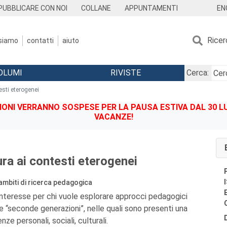
EN
PUBBLICARE CON NOI
COLLANE
APPUNTAMENTI
Ricer
 siamo
contatti
aiuto
OLUMI
RIVISTE
Cerca:
testi eterogenei
IONI VERRANNO SOSPESE PER LA PAUSA ESTIVA DAL 30 LU
VACANZE!
tura ai contesti eterogenei
ambiti di ricerca pedagogica
interesse per chi vuole esplorare approcci pedagogici
te “seconde generazioni”, nelle quali sono presenti una
nze personali, sociali, culturali.