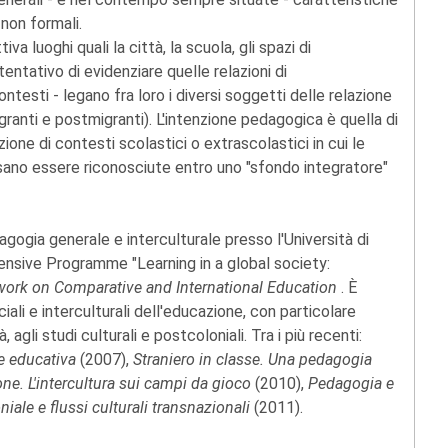
 non formali.
a luoghi quali la città, la scuola, gli spazi di
tentativo di evidenziare quelle relazioni di
ntesti - legano fra loro i diversi soggetti delle relazione
ranti e postmigranti). L'intenzione pedagogica è quella di
uzione di contesti scolastici o extrascolastici in cui le
ssano essere riconosciute entro uno "sfondo integratore"
gogia generale e interculturale presso l'Università di
ensive Programme "Learning in a global society:
ork on Comparative and International Education
. È
ciali e interculturali dell'educazione, con particolare
agli studi culturali e postcoloniali. Tra i più recenti:
ne educativa
(2007),
Straniero in classe. Una pedagogia
ione. L'intercultura sui campi da gioco
(2010),
Pedagogia e
niale e flussi culturali transnazionali
(2011).