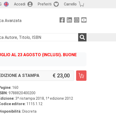
G
Accedi
Preferiti
Carrello
ca Avanzata
GLIO AL 23 AGOSTO (INCLUSI). BUONE
23,00
EDIZIONE A STAMPA
Pagine:
160
ISBN:
9788820400200
a
a
Edizione:
3
ristampa 2018, 1
edizione 2012
Codice editore:
1115.1.12
Disponibilità:
Discreta