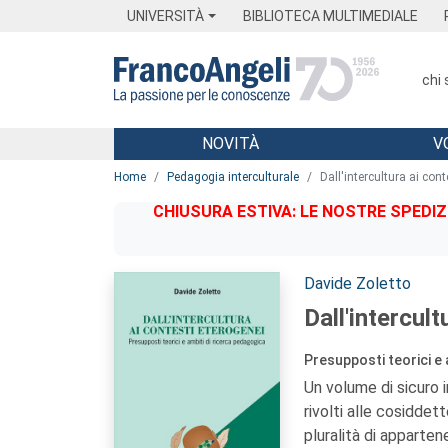
Menu
Main content
Footer
Menu
UNIVERSITÀ
BIBLIOTECA MULTIMEDIALE
chi
NOVITÀ
V
Main content
Home
Pedagogia interculturale
Dall'intercultura ai con
CHIUSURA ESTIVA: LE NOSTRE SPEDIZ
Autori:
Davide Zoletto
Dall'intercul
Presupposti teorici e 
Un volume di sicuro 
rivolti alle cosiddet
pluralità di appartene