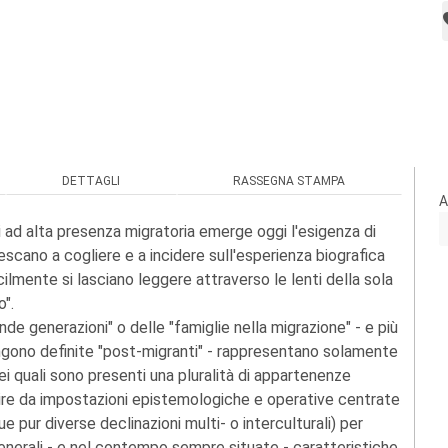
DETTAGLI
RASSEGNA STAMPA
A
i ad alta presenza migratoria emerge oggi l'esigenza di
escano a cogliere e a incidere sull'esperienza biografica
ilmente si lasciano leggere attraverso le lenti della sola
o".
e generazioni" o delle "famiglie nella migrazione" - e più
engono definite "post-migranti" - rappresentano solamente
ei quali sono presenti una pluralità di appartenenze
 uscire da impostazioni epistemologiche e operative centrate
ue pur diverse declinazioni multi- o interculturali) per
generali - e nel contempo sempre situate - caratteristiche