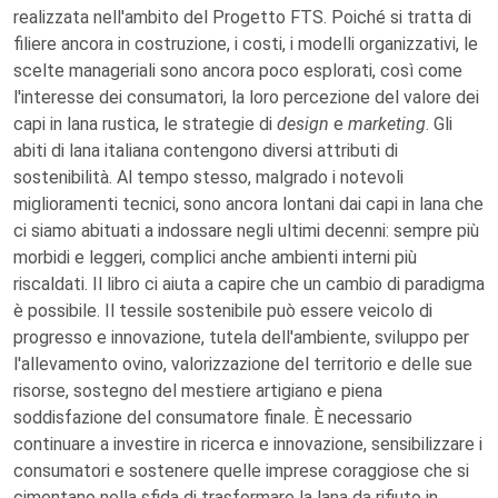
realizzata nell'ambito del Progetto FTS. Poiché si tratta di
filiere ancora in costruzione, i costi, i modelli organizzativi, le
scelte manageriali sono ancora poco esplorati, così come
l'interesse dei consumatori, la loro percezione del valore dei
capi in lana rustica, le strategie di
design
e
marketing
. Gli
abiti di lana italiana contengono diversi attributi di
sostenibilità. Al tempo stesso, malgrado i notevoli
miglioramenti tecnici, sono ancora lontani dai capi in lana che
ci siamo abituati a indossare negli ultimi decenni: sempre più
morbidi e leggeri, complici anche ambienti interni più
riscaldati. Il libro ci aiuta a capire che un cambio di paradigma
è possibile. Il tessile sostenibile può essere veicolo di
progresso e innovazione, tutela dell'ambiente, sviluppo per
l'allevamento ovino, valorizzazione del territorio e delle sue
risorse, sostegno del mestiere artigiano e piena
soddisfazione del consumatore finale. È necessario
continuare a investire in ricerca e innovazione, sensibilizzare i
consumatori e sostenere quelle imprese coraggiose che si
cimentano nella sfida di trasformare la lana da rifiuto in