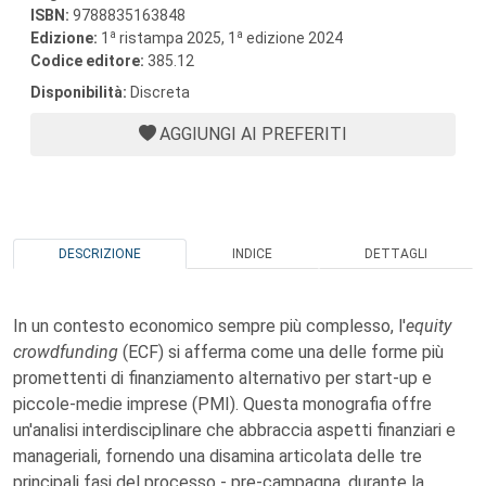
ISBN:
9788835163848
a
a
Edizione:
1
ristampa 2025, 1
edizione 2024
Codice editore:
385.12
Disponibilità:
Discreta
AGGIUNGI AI PREFERITI
DESCRIZIONE
INDICE
DETTAGLI
In un contesto economico sempre più complesso, l'
equity
crowdfunding
(ECF) si afferma come una delle forme più
promettenti di finanziamento alternativo per start-up e
piccole-medie imprese (PMI). Questa monografia offre
un'analisi interdisciplinare che abbraccia aspetti finanziari e
manageriali, fornendo una disamina articolata delle tre
principali fasi del processo - pre-campagna, durante la