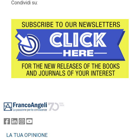
Condividi su:
Footer
LA TUA OPINIONE