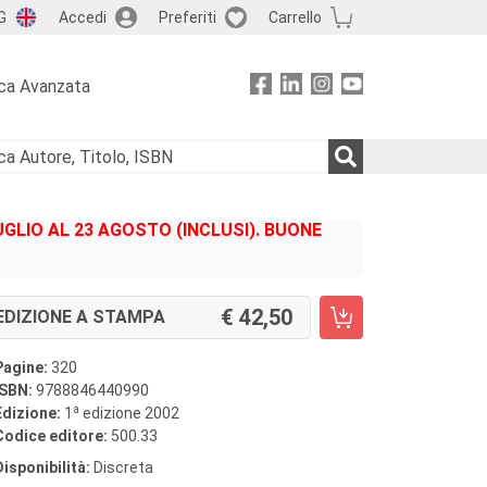
G
Accedi
Preferiti
Carrello
ca Avanzata
GLIO AL 23 AGOSTO (INCLUSI). BUONE
42,50
EDIZIONE A STAMPA
Pagine:
320
ISBN:
9788846440990
a
Edizione:
1
edizione 2002
Codice editore:
500.33
Disponibilità:
Discreta