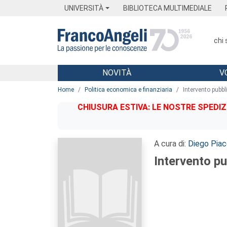
Menu
Main content
Footer
Menu
UNIVERSITÀ
BIBLIOTECA MULTIMEDIALE
chi
NOVITÀ
V
Main content
Home
Politica economica e finanziaria
Intervento pubbl
CHIUSURA ESTIVA: LE NOSTRE SPEDIZ
A cura di:
Diego Piac
Intervento pu