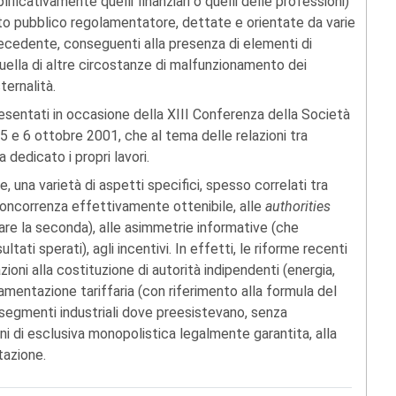
ficativamente quelli finanziari o quelli delle professioni)
to pubblico regolamentatore, dettate e orientate da varie
ecedente, conseguenti alla presenza di elementi di
ella di altre circostanze di malfunzionamento dei
ternalità.
resentati in occasione della XIII Conferenza della Società
l 5 e 6 ottobre 2001, che al tema delle relazioni tra
 dedicato i propri lavori.
e, una varietà di aspetti specifici, spesso correlati tra
concorrenza effettivamente ottenibile, alle
authorities
lare la seconda), alle asimmetrie informative (che
ltati sperati), agli incentivi. In effetti, le riforme recenti
zioni alla costituzione di autorità indipendenti (energia,
amentazione tariffaria (con riferimento alla formula del
n segmenti industriali dove preesistevano, senza
ni di esclusiva monopolistica legalmente garantita, alla
tazione.