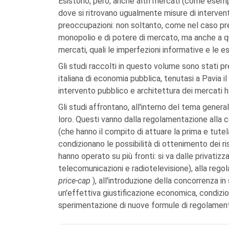
Esistono, però, anche altri mercati (come esempli
dove si ritrovano ugualmente misure di interven
preoccupazioni: non soltanto, come nel caso pr
monopolio e di potere di mercato, ma anche a qu
mercati, quali le imperfezioni informative e le es
Gli studi raccolti in questo volume sono stati p
italiana di economia pubblica, tenutasi a Pavia i
intervento pubblico e architettura dei mercati ha
Gli studi affrontano, all'interno del tema general
loro. Questi vanno dalla regolamentazione alla 
(che hanno il compito di attuare la prima e tute
condizionano le possibilità di ottenimento dei risu
hanno operato su più fronti: si va dalle privatizza
telecomunicazioni e radiotelevisione), alla regol
price-cap
), all'introduzione della concorrenza i
un'effettiva giustificazione economica, condizio
sperimentazione di nuove formule di regolamen