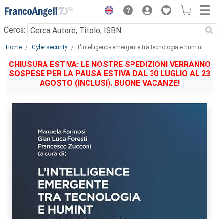
Menu
Cerca:
Main content
Home
Cybersecurity
L'intelligence emergente tra tecnologia e humint
CHIUSURA ESTIVA: LE NOSTRE SPEDIZIONI VERRANNO
SOSPESE PER LA PAUSA ESTIVA DAL 30 LUGLIO AL 23
AGOSTO (INCLUSI). BUONE VACANZE!