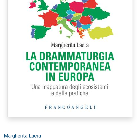
Autori:
Margherita Laera