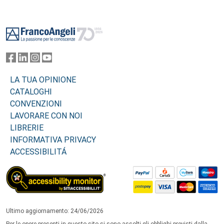
Footer
LA TUA OPINIONE
CATALOGHI
CONVENZIONI
LAVORARE CON NOI
LIBRERIE
INFORMATIVA PRIVACY
ACCESSIBILITÁ
Ultimo aggiornamento: 24/06/2026
Per le opere presenti in questo sito si sono assolti gli obblighi previsti dalla