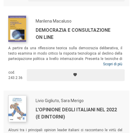
Marilena Macaluso
DEMOCRAZIA E CONSULTAZIONE
ON LINE
A partire da una riflessione teorica sulla democrazia deliberativa, il
testo esamina in modo critico la risposta tecnologica al declino della
partecipazione politica a livello internazionale. Presenta le tecniche di
consultazione pubblica on line, gli standard minimi, possibili strumenti
Scopri di più
di pianificazione (metodologica e comunicativa), in una prospettiva
cod.
che combina ciò che avviene sulla Rete con iniziative sul territorio. Un
243.2.36
volume utile per gli studenti dei corsi di laurea in comunicazione, gli
studiosi e gli operatori della comunicazione pubblica.
Livio Gigliuto, Sara Merigo
L'OPINIONE DEGLI ITALIANI NEL 2022
(E DINTORNI)
Alcuni tra i principali opinion leader italiani ci raccontano le virtù del