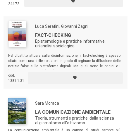
244.72
Luca Serafini, Giovanni Zagni
FACT-CHECKING
Epistemologie e pratiche informative:
un'analisi sociologica
Nel dibattito attuale sulla disinformazione, il fact-checking è spesso
citato come una delle soluzioni in grado di arginare la diffusione delle
notizie false sulle piattaforme digitali. Ma quali sono le origini e i
fondamenti teorici del fact-checking? Quali le sue pratiche concrete e i
cod.
fattori sociali che lo influenzano? E come si deve considerare il
1381.1.31
richiamo che esso più o meno esplicitamente fa alla “verità”?
Sara Moraca
LA COMUNICAZIONE AMBIENTALE
Teoria, strumenti e pratiche: dalla scienza
al giornalismo all’attivismo
La comunicazione ambientale è un campo di studi sempre più