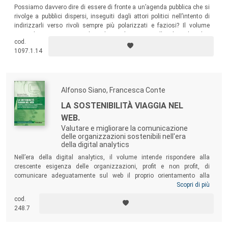
Possiamo davvero dire di essere di fronte a un’agenda pubblica che si
rivolge a pubblici dispersi, inseguiti dagli attori politici nell’intento di
indirizzarli verso rivoli sempre più polarizzati e faziosi? Il volume
risponde a questa e altre domande tramite l’analisi dei dati
cod.
multipiattaforma dei pubblici dell’informazione della campagna politica
1097.1.14
italiana del marzo 2018. Le conclusioni potranno sorprendere.
Alfonso Siano, Francesca Conte
LA SOSTENIBILITÀ VIAGGIA NEL
WEB.
Valutare e migliorare la comunicazione
delle organizzazioni sostenibili nell'era
della digital analytics
Nell’era della digital analytics, il volume intende rispondere alla
crescente esigenza delle organizzazioni, profit e non profit, di
comunicare adeguatamente sul web il proprio orientamento alla
sostenibilità e le proprie iniziative in materia, avvalendosi di metriche
Scopri di più
in grado di evidenziare criticità e suggerire best practice. In particolare,
cod.
nel volume viene proposto, descritto e testato un modello operativo
248.7
che permette di valutare i corporate website e di offrire indicazioni per
migliorarli sotto il profilo della comunicazione per la sostenibilità.