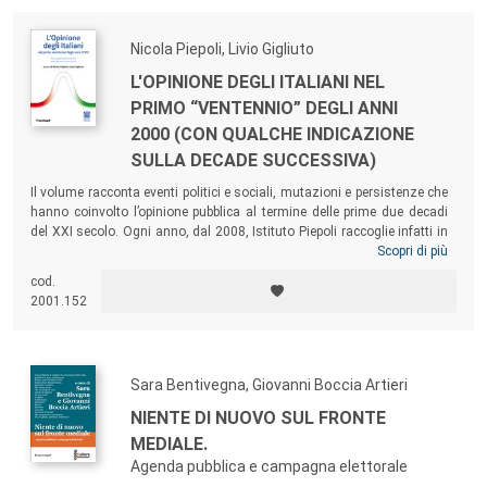
Nicola Piepoli, Livio Gigliuto
L'OPINIONE DEGLI ITALIANI NEL
PRIMO “VENTENNIO” DEGLI ANNI
2000 (CON QUALCHE INDICAZIONE
SULLA DECADE SUCCESSIVA)
Il volume
racconta eventi politici e sociali, mutazioni e persistenze che
hanno coinvolto l’opinione pubblica al termine delle prime due decadi
del XXI secolo. Ogni anno, dal 2008, Istituto Piepoli raccoglie infatti in
una pubblicazione le sue informazioni sullo stato dell’Opinione
Scopri di più
Pubblica. Ma, questa volta, non finisce qui! E ha chiesto ad alcuni dei
cod.
principali Leader del Paese di raccontare i prossimi 10 anni,
2001.152
descrivendo l’Italia del prossimo decennio attraverso la costruzione di
un’ucronìa futuribile collettiva.
Sara Bentivegna, Giovanni Boccia Artieri
NIENTE DI NUOVO SUL FRONTE
MEDIALE.
Agenda pubblica e campagna elettorale