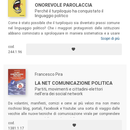
ONOREVOLE PAROLACCIA
Perché il turpiloquio ha conquistato il
linguaggio politico
Come è stato possibile che il turpiloquio sia diventato prassi comune
nel linguaggio politico? Che i maggiori protagonisti delle istituzioni
abbiano cominciato a sproloquiare in maniera sistematica e a usare
l’insulto a mo’ di clava contro gli avversari anziché ricorrere a perifrasi
Scopri di più
più educate? Attraverso aneddoti, gag e riferimenti storici che vanno
cod.
dallo scandalo di Mani Pulite alla diffusione dei social media, il
244.1.96
volume esplora e indaga l’evoluzione della comunicazione ingiuriosa
nel discorso pubblico, soffermandosi sul volto meno
bon ton
del
vocabolario: le parolacce.
Francesco Pira
LA NET COMUNICAZIONE POLITICA
Partiti, movimenti e cittadini-elettori
nell'era dei social network
Da volantini, manifesti, comizi e cene ai più veloci ma non meno
rischiosi blog, portali, Facebook e Youtube: una sorta di viaggio dalle
vecchie alle nuove tecniche di comunicazione virale per comprendere
questo nuovo aspetto della sociologia della comunicazione.
cod.
1381.1.17