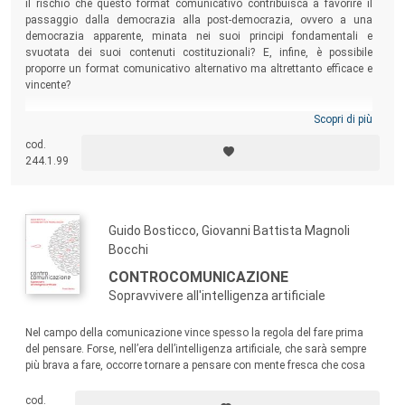
il rischio che questo format comunicativo contribuisca a favorire il
passaggio dalla democrazia alla post-democrazia, ovvero a una
democrazia apparente, minata nei suoi principi fondamentali e
svuotata dei suoi contenuti costituzionali? E, infine, è possibile
proporre un format comunicativo alternativo ma altrettanto efficace e
vincente?
Scopri di più
cod.
244.1.99
Guido Bosticco, Giovanni Battista Magnoli
Bocchi
CONTROCOMUNICAZIONE
Sopravvivere all'intelligenza artificiale
Nel campo della comunicazione vince spesso la regola del fare prima
del pensare. Forse, nell’era dell’intelligenza artificiale, che sarà sempre
più brava a fare, occorre tornare a pensare con mente fresca che cosa
sia e a che cosa serva la comunicazione. Pensare prima di fare.
cod.