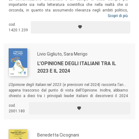
importante sia nella letteratura scientifica che nella realtà che ci
circonda, in quanto sta assumendo rilevanza negli ambiti politico,
aziendale, giornalistico, scientifico e persino in quello artistico. Il
Scopri di più
volume vuole fornire, per la prima volta in Italia, una bussola teorica e
cod.
pratica, dando un quadro chiaro delle teorie e della storia di questa
1420.1.239
disciplina, che include ecologia, transizione energetica, cambiamento
climatico, obiettivi di sostenibilità aziendali.
Livio Gigliuto, Sara Merigo
L'OPINIONE DEGLI ITALIANI TRA IL
2023 E IL 2024
L’Opinione degli Italiani nel 2023
(e previsioni nel 2024) racconta l’anno
appena trascorso dal punto di vista dell’Opinione. Inoltre, abbiamo
chiesto a dieci tra i principali leader italiani di descriverci il 2024
attraverso il loro osservatorio. Ne emerge un racconto probabile
cod.
dell’anno che stiamo vivendo, che ti invitiamo a cogliere come
2001.180
ispirazione per essere anche tu un leader dell’Italia del 2024!
Benedetta Cicognani