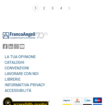
1
2
3
4
Footer
LA TUA OPINIONE
CATALOGHI
CONVENZIONI
LAVORARE CON NOI
LIBRERIE
INFORMATIVA PRIVACY
ACCESSIBILITÁ