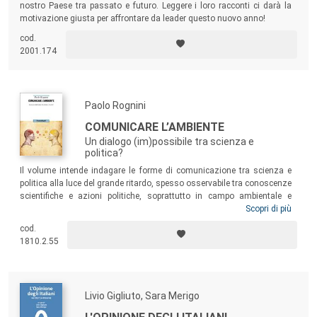
nostro Paese tra passato e futuro. Leggere i loro racconti ci darà la
motivazione giusta per affrontare da leader questo nuovo anno!
cod.
2001.174
Paolo Rognini
COMUNICARE L’AMBIENTE
Un dialogo (im)possibile tra scienza e
politica?
Il volume intende indagare le forme di comunicazione tra scienza e
politica alla luce del grande ritardo, spesso osservabile tra conoscenze
scientifiche e azioni politiche, soprattutto in campo ambientale e
sanitario. Il tempo infatti stringe: o ambiente e salute verranno inserite
Scopri di più
tra le priorità nell’agenda politica o la qualità della vita potrebbe
cod.
precipitare vertiginosamente conducendo la società verso un tragico
1810.2.55
scenario. La sfida che ci attende è enorme: scienza, politica e
comunicazione hanno un ruolo decisivo in questa trasformazione.
Livio Gigliuto, Sara Merigo