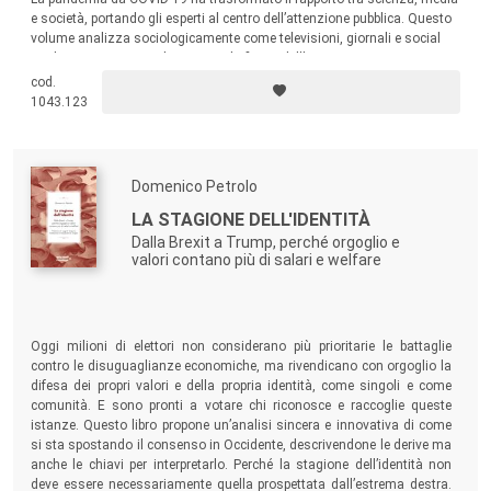
e società, portando gli esperti al centro dell’attenzione pubblica. Questo
volume analizza sociologicamente come televisioni, giornali e social
media costruiscano e legittimino la figura dell’esperto. Ne emerge un
ritratto complesso dell’expertise contemporanea, sospesa tra rigore
cod.
scientifico e logiche mediatiche.
1043.123
Domenico Petrolo
LA STAGIONE DELL'IDENTITÀ
Dalla Brexit a Trump, perché orgoglio e
valori contano più di salari e welfare
Oggi milioni di elettori non considerano più prioritarie le battaglie
contro le disuguaglianze economiche, ma rivendicano con orgoglio la
difesa dei propri valori e della propria identità, come singoli e come
comunità. E sono pronti a votare chi riconosce e raccoglie queste
istanze. Questo libro propone un’analisi sincera e innovativa di come
si sta spostando il consenso in Occidente, descrivendone le derive ma
anche le chiavi per interpretarlo. Perché la stagione dell’identità non
deve essere necessariamente quella prospettata dall’estrema destra.