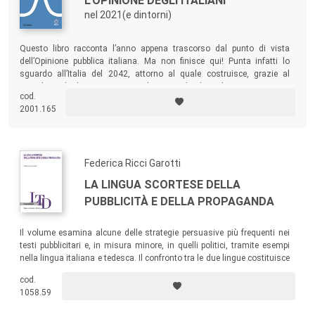
L'OPINIONE DEGLI ITALIANI
nel 2021(e dintorni)
Questo libro racconta l’anno appena trascorso dal punto di vista
dell’Opinione pubblica italiana. Ma non finisce qui! Punta infatti lo
sguardo all’Italia del 2042, attorno al quale costruisce, grazie al
contributo di alcuni tra i principali opinion leader italiani, un racconto
cod.
futuribile del Paese che verrà. Gli autori che leggerai ti daranno
2001.165
l’impressione di costruire il futuro insieme a te!
Federica Ricci Garotti
LA LINGUA SCORTESE DELLA
PUBBLICITÀ E DELLA PROPAGANDA
Il volume esamina alcune delle strategie persuasive più frequenti nei
testi pubblicitari e, in misura minore, in quelli politici, tramite esempi
nella lingua italiana e tedesca. Il confronto tra le due lingue costituisce
un ulteriore livello di analisi interculturale che può contribuire alla
cod.
comprensione di dinamiche differenti nei diversi contesti
1058.59
socioculturali.