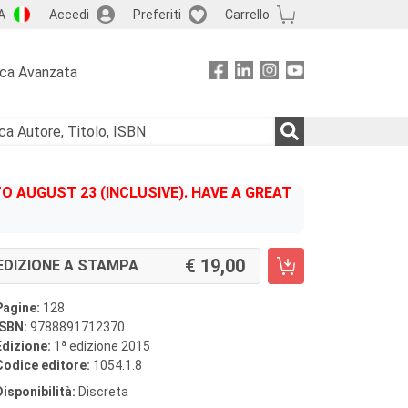
A
Accedi
Preferiti
Carrello
rca Avanzata
 AUGUST 23 (INCLUSIVE). HAVE A GREAT
19,00
EDIZIONE A STAMPA
Pagine:
128
ISBN:
9788891712370
a
Edizione:
1
edizione 2015
Codice editore:
1054.1.8
Disponibilità:
Discreta