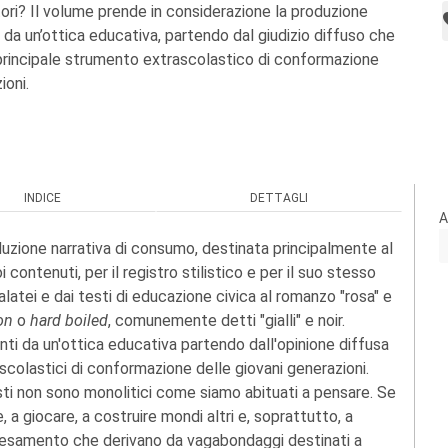
tori? Il volume prende in considerazione la produzione
 da un’ottica educativa, partendo dal giudizio diffuso che
principale strumento extrascolastico di conformazione
ioni.
INDICE
DETTAGLI
A
uzione narrativa di consumo, destinata principalmente al
contenuti, per il registro stilistico e per il suo stesso
galatei e dai testi di educazione civica al romanzo "rosa" e
on
o
hard boiled
, comunemente detti "gialli" e noir.
onti da un'ottica educativa partendo dall'opinione diffusa
ascolastici di conformazione delle giovani generazioni.
uesti non sono monolitici come siamo abituati a pensare. Se
a giocare, a costruire mondi altri e, soprattutto, a
paesamento che derivano da vagabondaggi destinati a