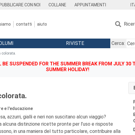
IT
PUBBLICARE CON NOI
COLLANE
APPUNTAMENTI
Rice
 siamo
contatti
aiuto
OLUMI
RIVISTE
Cerca:
a colorata.
BE SUSPENDED FOR THE SUMMER BREAK FROM JULY 30 TO
SUMMER HOLIDAY!
colorata.
re e l'educazione
a, azzurri, gialli e neri non suscitano alcun viaggio?
alcuna distinzione ricette pronte per l’uso e risposte
ono, in una maniera del tutto particolare, contribuire alla