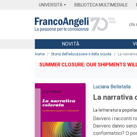
Menu
Main content
Footer
Menu
UNIVERSITÀ
BIBLIOTECA MULTIMEDIALE
chi
NOVITÀ
V
Main content
Home
Storia dell’educazione e della scuola
La narrativ
SUMMER CLOSURE: OUR SHIPMENTS WILL 
Autori:
Luciana Bellatalla
La narrativa 
La letteratura popola
Davvero i racconti ros
Davvero danno senza 
conformatrici? O poss